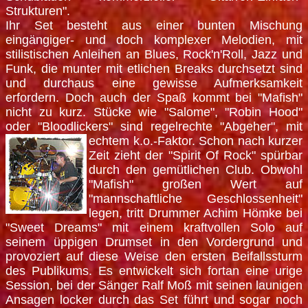
Strukturen".
Ihr Set besteht aus einer bunten Mischung
eingängiger- und doch komplexer Melodien, mit
stilistischen Anleihen an Blues, Rock'n'Roll, Jazz und
Funk, die munter mit etlichen Breaks durchsetzt sind
und durchaus eine gewisse Aufmerksamkeit
erfordern. Doch auch der Spaß kommt bei "Mafish"
nicht zu kurz. Stücke wie "Salome", "Robin Hood"
oder "Bloodlickers" sind regelrechte "Abgeher", mit
echtem
k.o.-Faktor. Schon nach kurzer
Zeit zieht der "Spirit Of Rock" spürbar
durch den gemütlichen Club. Obwohl
"Mafish" großen Wert auf
"mannschaftliche Geschlossenheit"
legen, tritt Drummer Achim Hömke bei
"Sweet Dreams" mit einem kraftvollen Solo auf
seinem üppigen Drumset in den Vordergrund und
provoziert auf diese Weise den ersten Beifallssturm
des Publikums. Es entwickelt sich fortan eine urige
Session, bei der Sänger Ralf Moß mit seinen launigen
Ansagen locker durch das Set führt und sogar noch