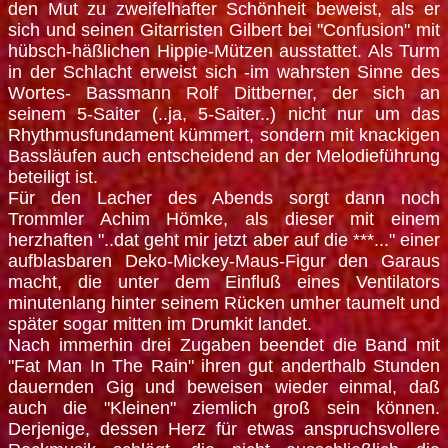
den Mut zu zweifelhafter Schönheit beweist, als er
sich und seinen Gitarristen Gilbert bei "Confusion" mit
hübsch-häßlichen Hippie-Mützen ausstattet. Als Turm
in der Schlacht erweist sich -im wahrsten Sinne des
Wortes- Bassmann Rolf Dittberner, der sich an
seinem 5-Saiter (..ja, 5-Saiter..) nicht nur um das
Rhythmusfundament kümmert, sondern mit knackigen
Bassläufen auch entscheidend an der Melodieführung
beteiligt ist.
Für den Lacher des Abends sorgt dann noch
Trommler Achim Hömke, als dieser mit einem
herzhaften "..dat geht mir jetzt aber auf die ***..." einer
aufblasbaren Deko-Mickey-Maus-Figur den Garaus
macht, die unter dem Einfluß eines Ventilators
minutenlang hinter seinem Rücken umher taumelt und
später sogar mitten im Drumkit landet.
Nach immerhin drei Zugaben beendet die Band mit
"Fat Man In The Rain" ihren gut anderthalb Stunden
dauernden Gig und beweisen wieder einmal, daß
auch die "Kleinen" ziemlich groß sein können.
Derjenige, dessen Herz für etwas anspruchsvollere