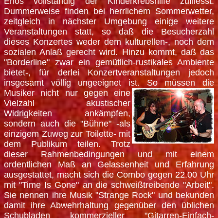
Erlös vollständig der Kinderkrebshilfe zufliesst.
Dummerweise finden bei herrlichem Sommerwetter,
zeitgleich in nächster Umgebung einige weitere
Veranstaltungen statt, so daß die Besucherzahl
dieses Konzertes weder dem kulturellen-, noch dem
sozialen Anlaß gerecht wird. Hinzu kommt, daß das
"Borderline" zwar ein gemütlich-rustikales Ambiente
bietet-, für derlei Konzertveranstaltungen jedoch
insgesamt völlig ungeeignet ist. So müssen die
Musiker nicht
nur gegen eine
Vielzahl akustischer
Widrigkeiten ankämpfen,
sondern auch die "Bühne" -als
einzigem Zuweg zur Toilette- mit
dem Publikum teilen. Trotz
dieser Rahmenbedingungen und mit einem
ordentlichen Maß an Gelassenheit und Erfahrung
ausgestattet, macht sich die Combo gegen 22.00 Uhr
mit "Time Is Gone" an die schweißtreibende "Arbeit".
Sie nennen ihre Musik "Strange Rock" und bekunden
damit ihre Abwehrhaltung gegenüber den üblichen
Schubladen kommerzieller "Gitarren-Einfach-